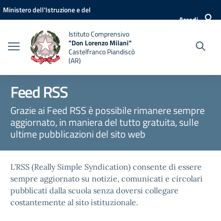
Vai ai contenuti
Vai al menu di navigazione
Vai al footer
Ministero dell'Istruzione e del
Accedi
Merito
Istituto Comprensivo
"Don Lorenzo Milani"
Castelfranco Piandiscò
(AR)
Feed RSS
Grazie ai Feed RSS è possibile rimanere sempre
aggiornato, in maniera del tutto gratuita, sulle
ultime pubblicazioni del sito web
L'RSS (Really Simple Syndication) consente di essere
sempre aggiornato su notizie, comunicati e circolari
pubblicati dalla scuola senza doversi collegare
costantemente al sito istituzionale.