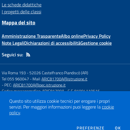
Le schede didattiche
I progetti delle classi
Mappa del sito
Amministrazione Trasparente
Albo online
Privacy Policy
Note Legali
Dichiarazioni di accessibilità
Gestione cookie
Seguici su:
Via Roma 193
-
52026 Castelfranco Piandiscò (AR)
Tel 055 960047
- Mail:
ARIC81700A@istruzione.it
- PEC:
ARIC81700A@pec.istruzione.it
Codice meccanografico: ARIC81700A
- C.F. 81004110516
Questo sito utilizza cookie tecnici per erogare i propri
servizi.
Per maggiori informazioni puoi leggere la
cookie
Concept & Design by
Designers Italia
policy
.
Sito web realizzato con CMS
SCUOLASTICO
DEI COOKIE
PREFERENZE
OK