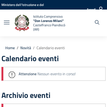
Vai ai contenuti
Vai al menu di navigazione
Vai al footer
Ministero dell'Istruzione e del
Accedi
Merito
Istituto Comprensivo
"Don Lorenzo Milani"
Castelfranco Piandiscò
(AR)
Home
Novità
Calendario eventi
Calendario eventi
Attenzione
Nessun evento in corso!
Archivio eventi